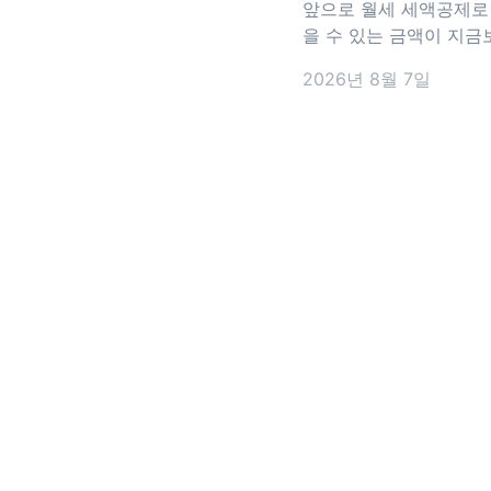
라지는 점 총정리
앞으로 월세 세액공제로
을 수 있는 금액이 지금
늘어날 전망이에요. 정부가 지난
2026년 8월 7일
8월 3일 발표한 2026
편안에는 월세 세액공제
하는 내용이 담겼어요. 
상이 되는 월세 한도는 
1,000만 원에서 1,200
늘어나고, 15~34세 청
과 관계없이 17%의 공
용받을 수 있도록 바뀔
요.