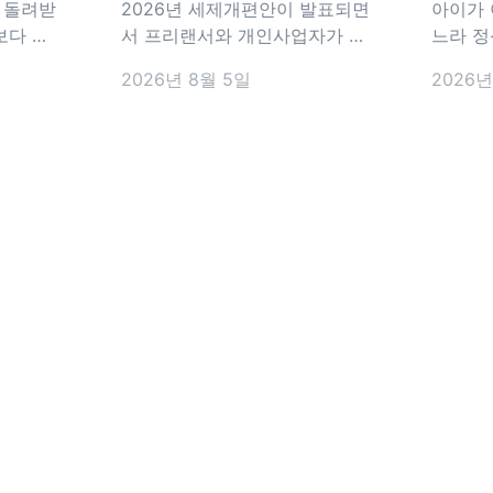
아야 할 변화
서류는
 돌려받
2026년 세제개편안이 발표되면
아이가 
보다 더
서 프리랜서와 개인사업자가 꼭
느라 정
확인해야 할 내용도 달라졌어요.
난 뒤 
2026년 8월 5일
2026년
년 세제개
원천징수 세율 인하부터 세액감
청구는 
를 확대
면 요건, 비용 처리 기준까지 실
시 찾아
공제 대
무에 영향을 줄 수 있는 변화가
부모가 
기존 연
담겼는데요. 이번 개편안에서 앞
부분이라
만 원으로
으로 달라지는 내용을 미리 알아
준비해야
년은 소득
두면 세금 신고나 사업 운영을
있어요. 미리 알아두면 한 번
제율을 적
준비하는 데 도움이 되는 꼭 알
접수할 
 예정이에
아야 할 핵심 내용을 정리해 드
자세히 알아
릴게요 2026 세제개편안은 언
실비 청
제