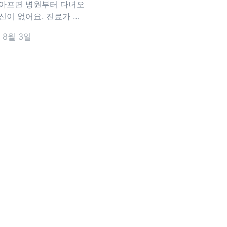
?
아프면 병원부터 다녀오
신이 없어요. 진료가 끝
영수증은 챙겼는데, 실비
 8월 3일
어떤 서류가 필요한지 다
보게 되죠. 어린이보험은
대신 청구하는 경우가 대
 기본 서류 외에 추가로
 하는 서류가 있을 수
에
수 있는 서류에 대해 더
볼게요. 어린이보험
구,