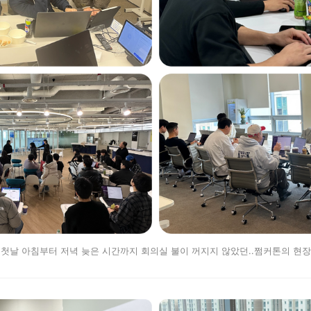
첫날 아침부터 저녁 늦은 시간까지 회의실 불이 꺼지지 않았던..쩜커톤의 현장