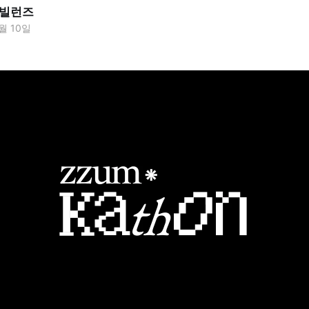
빌런즈
2월 10일