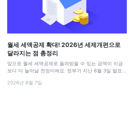
월세 세액공제 확대! 2026년 세제개편으로
달라지는 점 총정리
앞으로 월세 세액공제로 돌려받을 수 있는 금액이 지금
보다 더 늘어날 전망이에요. 정부가 지난 8월 3일 발표한
2026년 세제개편안에는 월세 세액공제를 확대하는 내
2026년 8월 7일
용이 담겼어요. 공제 대상이 되는 월세 한도는 기존 연
1,000만 원에서 1,200만 원으로 늘어나고, 15~34세 청
년은 소득과 관계없이 17%의 공제율을 적용받을 수 있도
록 바뀔 예정이에요.