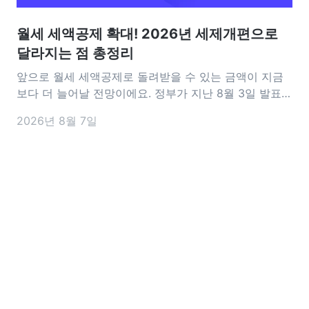
월세 세액공제 확대! 2026년 세제개편으로
달라지는 점 총정리
앞으로 월세 세액공제로 돌려받을 수 있는 금액이 지금
보다 더 늘어날 전망이에요. 정부가 지난 8월 3일 발표한
2026년 세제개편안에는 월세 세액공제를 확대하는 내
2026년 8월 7일
용이 담겼어요. 공제 대상이 되는 월세 한도는 기존 연
1,000만 원에서 1,200만 원으로 늘어나고, 15~34세 청
년은 소득과 관계없이 17%의 공제율을 적용받을 수 있도
록 바뀔 예정이에요.