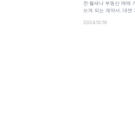
전·월세나 부동산 매매 
쓰게 되는 계약서. 대면
힘들거나 원거리에 있어
2024.10.18
여의치 않는다면 부동산
약 시스템을 활용해 보세요
동산 전자계약 시스템이란
래 부동산 계약할 때에
과 임차인이 만나서 계
성해야 했어요. 그런데 
맞추기도 어렵고, 번거
산을 방문해야 하는 불
어서 해결하고자 도입되
💡부동산 전자계약 시