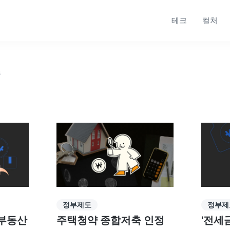
테크
컬처
s
정부제도
정부제
 부동산
주택청약 종합저축 인정
'전세