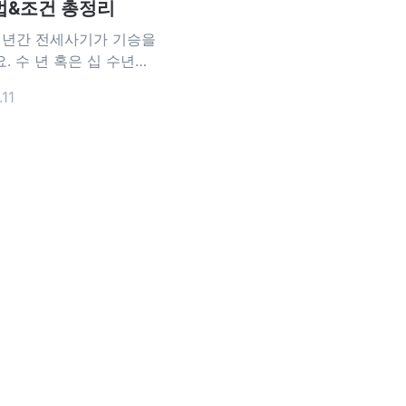
법&조건 총정리
 년간 전세사기가 기승을
. 수 년 혹은 십 수년을
은 전세 보증금을 날릴
.11
다는 우려가 커졌고, 이
전세금 반환 보증보험은
아닌 필수가 됐어요. 전
 반환 보증보험이란?
이 종료된 후에 집주인
자에게 보증금을 반환해
. 근데, 아직 돈이 마련되
다며 차일피일 지급을 미
우가 있어요.