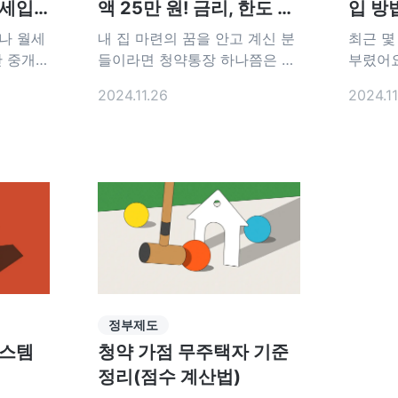
 세입
액 25만 원! 금리, 한도 혜
입 방
택 총정리
나 월세
내 집 마련의 꿈을 안고 계신 분
최근 몇
산 중개수
들이라면 청약통장 하나쯤은 가
부렸어요
2년으로
지고 계실 거예요. 이 청약통장
꼬박 모
2024.11.26
2024.11
이사간다
이 더 좋은 혜택을 제공한다고
수도 있
가 내야
해요. 강화된 주택청약통장 혜택
때문에 
산 중개
들을 빠르게 살펴볼까요? 1. 주
선택이 
아보아요.
택청약 종합저축 금리 UP 주택
세보증금
얼마나 내
청약 종합저축은 가입 기간에 따
전세계약
라 2.0%~2.8의 금리가 적용됐
은 세입
중개인에게
어요. 그런데 이 금리가 0.3% 오
야 해요
데, 이
른 2.3%~3.1%
지 않았
 때와 임
루는 경
정부제도
시스템
청약 가점 무주택자 기준
정리(점수 계산법)