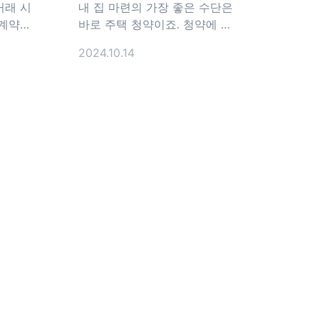
거래 시
내 집 마련의 가장 좋은 수단은
 계약이
바로 주택 청약이죠. 청약에 당
 사정이
첨되기 위해서는 청약점수가 높
2024.10.14
 전자계
아야하는데요. 청약 가점 제도와
. 부
가장 핵심인 무주택자 기준에 대
? 원
해서 정리해 드릴게요. 청약가점
는 임대인
제도 민영주택 청약은 부양가족
약서를 작
수(35점), 무주택기간(32점), 청
일정을
약통장 가입 기간(17점)을 기준
롭게 부동
으로 가점 점수가 높은 순으로
편함이 있
당첨자를 선정해요. 1) 부양가족
었어요.
수(35점) 부양가족은
스템