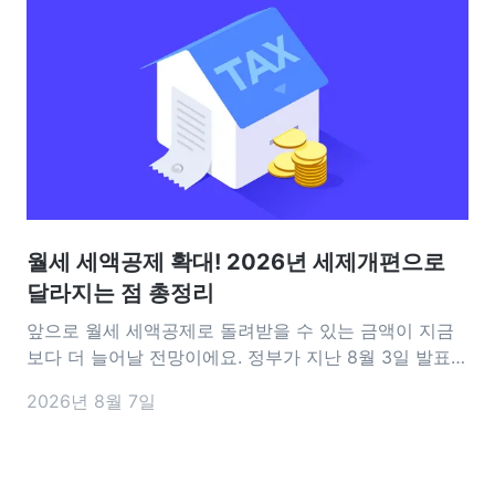
월세 세액공제 확대! 2026년 세제개편으로
달라지는 점 총정리
앞으로 월세 세액공제로 돌려받을 수 있는 금액이 지금
보다 더 늘어날 전망이에요. 정부가 지난 8월 3일 발표한
2026년 세제개편안에는 월세 세액공제를 확대하는 내
2026년 8월 7일
용이 담겼어요. 공제 대상이 되는 월세 한도는 기존 연
1,000만 원에서 1,200만 원으로 늘어나고, 15~34세 청
년은 소득과 관계없이 17%의 공제율을 적용받을 수 있도
록 바뀔 예정이에요.