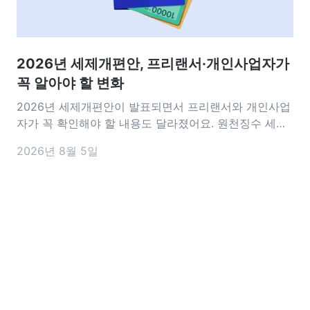
2026년 세제개편안, 프리랜서·개인사업자가
꼭 알아야 할 변화
2026년 세제개편안이 발표되면서 프리랜서와 개인사업
자가 꼭 확인해야 할 내용도 달라졌어요. 원천징수 세율
인하부터 세액감면 요건, 비용 처리 기준까지 실무에 영
2026년 8월 5일
향을 줄 수 있는 변화가 담겼는데요. 이번 개편안에서 앞
으로 달라지는 내용을 미리 알아두면 세금 신고나 사업
운영을 준비하는 데 도움이 되는 꼭 알아야 할 핵심 내용
을 정리해 드릴게요 2026 세제개편안은 언제