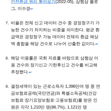
안전환급 원리 톺아보기
(2022-05), 삼쩜삼 블로
그, 이수경
↩
비율은 전체 신고 데이터 건수 중 경정청구가 가
능한 건수가 차지하는 비중을 의미한다. 평균 환
급액은 경정청구 가능 데이터 전체의 환급 예상
액 총합을 해당 건수로 나누어 산출한 값이다.
↩
해당 이용률은 국회 자료를 바탕으로 삼쩜삼 이
용 건수와 정기신고·기한후신고 건수를 비교해
추정했다.
↩
결정세액이 있는 근로소득자 1,396만여 명 중 연
금보험료공제(국민연금)와 특별소득공제(건강
보험료∙장기요양보험료∙고용보험료)를 받은 인
원은 각각 1,210만 명(86.7%), 1,121만 명