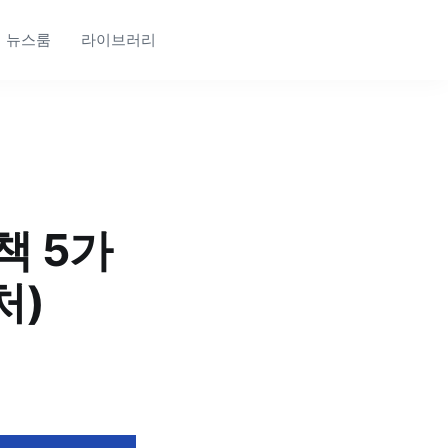
뉴스룸
라이브러리
책 5가
처)