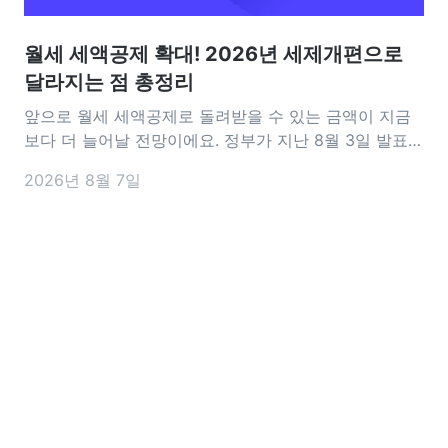
월세 세액공제 확대! 2026년 세제개편으로
달라지는 점 총정리
앞으로 월세 세액공제로 돌려받을 수 있는 금액이 지금
보다 더 늘어날 전망이에요. 정부가 지난 8월 3일 발표한
2026년 세제개편안에는 월세 세액공제를 확대하는 내
2026년 8월 7일
용이 담겼어요. 공제 대상이 되는 월세 한도는 기존 연
1,000만 원에서 1,200만 원으로 늘어나고, 15~34세 청
년은 소득과 관계없이 17%의 공제율을 적용받을 수 있도
록 바뀔 예정이에요.