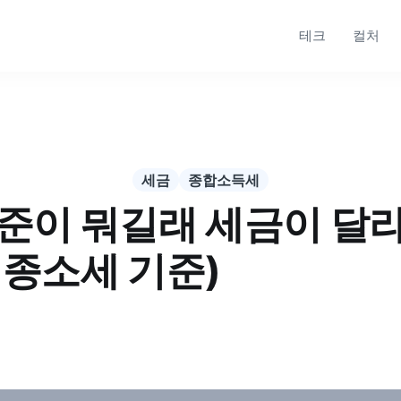
테크
컬처
세금
종합소득세
준이 뭐길래 세금이 달
6 종소세 기준)