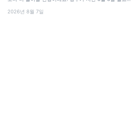
2026년 세제개편안에는 월세 세액공제를 확대하는 내
2026년 8월 7일
용이 담겼어요. 공제 대상이 되는 월세 한도는 기존 연
1,000만 원에서 1,200만 원으로 늘어나고, 15~34세 청
년은 소득과 관계없이 17%의 공제율을 적용받을 수 있도
록 바뀔 예정이에요.