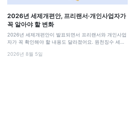
2026년 세제개편안, 프리랜서·개인사업자가
꼭 알아야 할 변화
2026년 세제개편안이 발표되면서 프리랜서와 개인사업
자가 꼭 확인해야 할 내용도 달라졌어요. 원천징수 세율
인하부터 세액감면 요건, 비용 처리 기준까지 실무에 영
2026년 8월 5일
향을 줄 수 있는 변화가 담겼는데요. 이번 개편안에서 앞
으로 달라지는 내용을 미리 알아두면 세금 신고나 사업
운영을 준비하는 데 도움이 되는 꼭 알아야 할 핵심 내용
을 정리해 드릴게요 2026 세제개편안은 언제