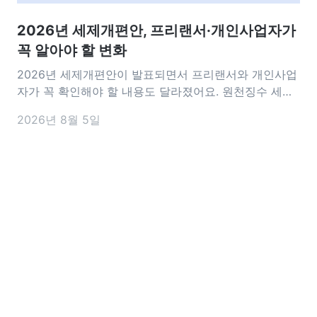
2026년 세제개편안, 프리랜서·개인사업자가
꼭 알아야 할 변화
2026년 세제개편안이 발표되면서 프리랜서와 개인사업
자가 꼭 확인해야 할 내용도 달라졌어요. 원천징수 세율
인하부터 세액감면 요건, 비용 처리 기준까지 실무에 영
2026년 8월 5일
향을 줄 수 있는 변화가 담겼는데요. 이번 개편안에서 앞
으로 달라지는 내용을 미리 알아두면 세금 신고나 사업
운영을 준비하는 데 도움이 되는 꼭 알아야 할 핵심 내용
을 정리해 드릴게요 2026 세제개편안은 언제