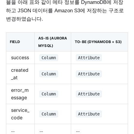
블을 아래 표와 같이 메타 정보를 DynamoDB에 저장
하고 JSON 데이터를 Amazon S3에 저장하는 구조로
변경하였습니다.
AS-IS (AURORA
FIELD
TO-BE (DYNAMODB + S3)
MYSQL)
success
Column
Attribute
created
Column
Attribute
_at
error_m
Column
Attribute
essage
service_
Column
Attribute
code
...
...
...