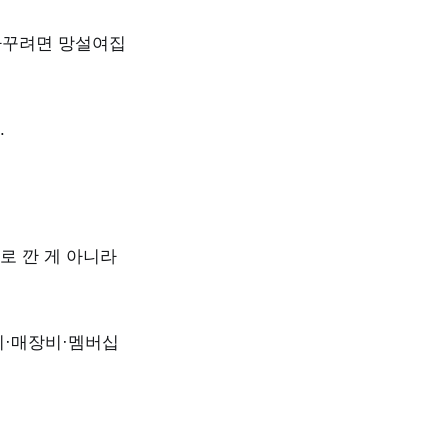
 바꾸려면 망설여집
.
새로 깐 게 아니라
비·매장비·멤버십