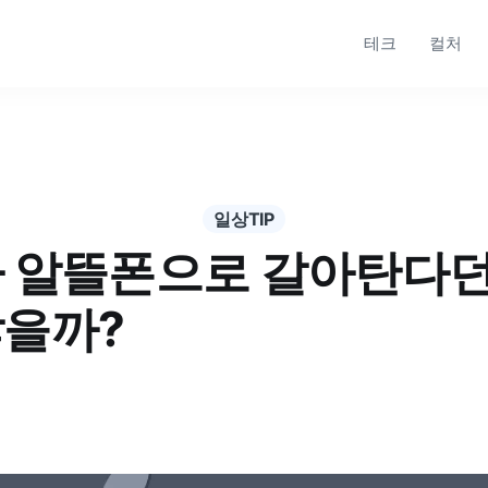
테크
컬처
일상TIP
다 알뜰폰으로 갈아탄다던데
찮을까?