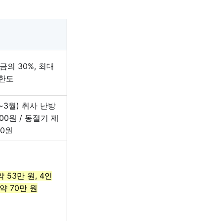
금의 30%, 최대
 한도
~3월) 취사 난방
000원 / 동절기 제
70원
 53만 원, 4인
약 70만 원