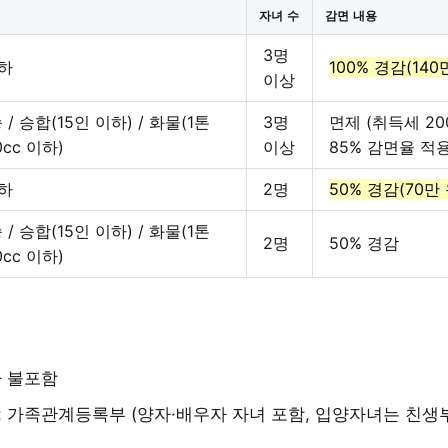
자녀 수
감면 내용
3명
하
100% 경감(140
이상
/ 승합(15인 이하) / 화물(1톤
3명
면제 (취득세 20
0cc 이하)
이상
85% 감면율 적용
하
2명
50% 경감(70만
/ 승합(15인 이하) / 화물(1톤
2명
50% 경감
0cc 이하)
아 불포함
: 가족관계등록부 (양자·배우자 자녀 포함, 입양자녀는 친생