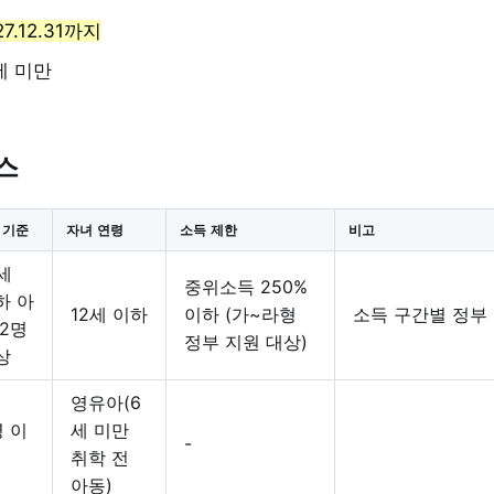
7.12.31까지
세 미만
스
 기준
자녀 연령
소득 제한
비고
세
중위소득 250%
하 아
12세 이하
이하 (가~라형
소득 구간별 정부
 2명
정부 지원 대상)
상
영유아(6
명 이
세 미만
-
취학 전
아동)