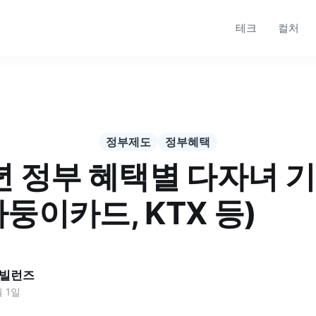
테크
컬처
정부제도
정부혜택
년 정부 혜택별 다자녀 기
둥이카드, KTX 등)
빌런즈
월 1일