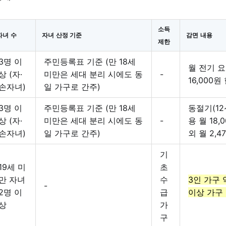
소득
자녀 수
자녀 산정 기준
감면 내용
제한
3명 이
주민등록표 기준 (만 18세
월 전기 요
상 (자·
미만은 세대 분리 시에도 동
-
16,000원
손자녀)
일 가구로 간주)
3명 이
주민등록표 기준 (만 18세
동절기(12
상 (자·
미만은 세대 분리 시에도 동
-
용 월 18,
손자녀)
일 가구로 간주)
외 월 2,4
기
19세 미
초
만 자녀
수
3인 가구 약
-
2명 이
급
이상 가구 
상
가
구