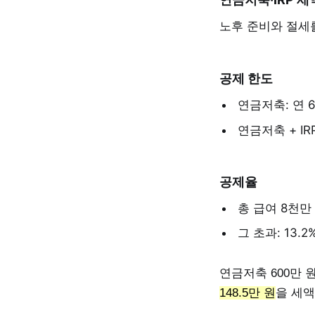
노후 준비와 절세를
공제 한도
연금저축: 연 
연금저축 + IR
공제율
총 급여 8천만 
그 초과: 13.2
연금저축 600만 원
148.5만 원
을 세액