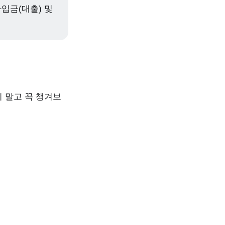
차입금(대출) 및
 말고 꼭 챙겨보