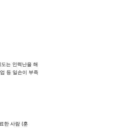
제도는 인력난을 해
업 등 일손이 부족
료한 사람 (훈