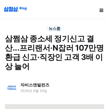
뉴스룸
삼쩜삼 종소세 정기신고 결
산...프리랜서·N잡러 107만명
환급 신고·직장인 고객 3배 이
상 늘어
자비스앤빌런즈
2024년 9월 24일